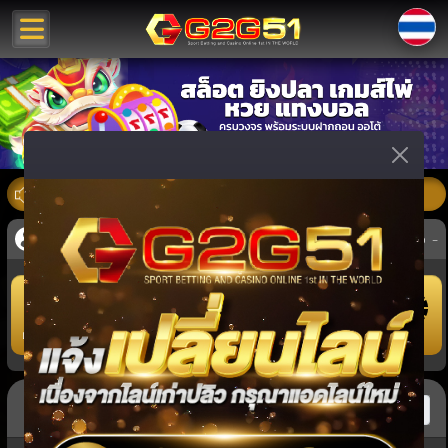
มส์ชั้นนำมาไว้ให้คุณแล้วที่นี่ เจ้าแรกที่ให้ค่าคอมสล็อต
อัพเดตข้อมูลเงินล่าสุดเมื่อ -
ถอน
ฝากเงิน
ถอนเงิน
ประวัติ
คอมมิชชั่
จดหมาย
วงล้อ
น
เกมส์